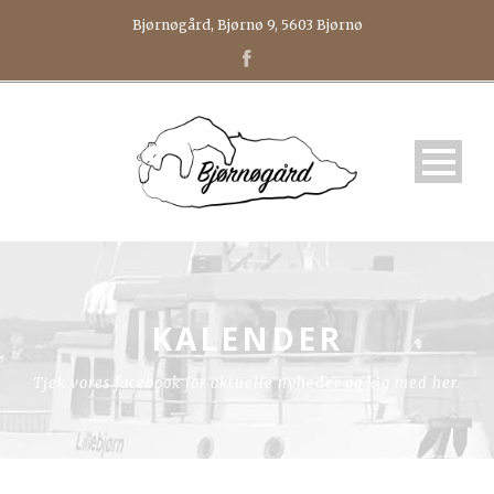
Bjørnøgård, Bjørnø 9, 5603 Bjørnø
KALENDER
Tjek vores facebook for aktuelle nyheder og kig med her.