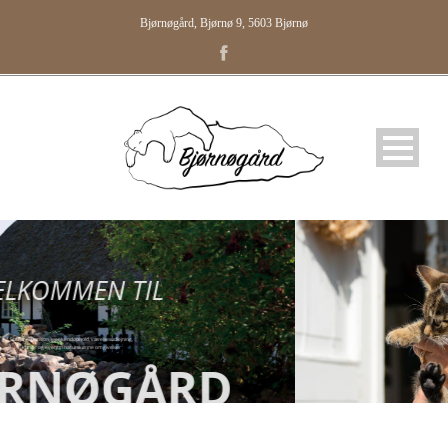
Bjørnøgård, Bjørnø 9, 5603 Bjørnø