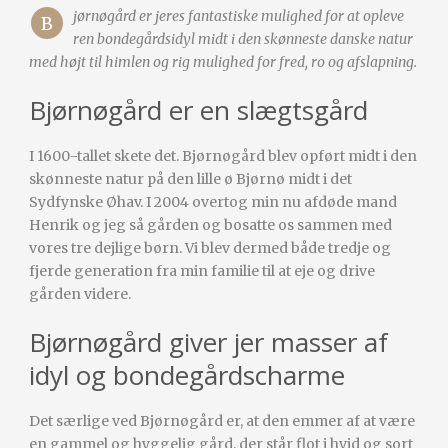
jørnøgård er jeres fantastiske mulighed for at opleve
B
ren bondegårdsidyl midt i den skønneste danske natur
med højt til himlen og rig mulighed for fred, ro og afslapning.
Bjørnøgård er en slægtsgård
I 1600-tallet skete det. Bjørnøgård blev opført midt i den
skønneste natur på den lille ø Bjørnø midt i det
Sydfynske Øhav. I 2004 overtog min nu afdøde mand
Henrik og jeg så gården og bosatte os sammen med
vores tre dejlige børn. Vi blev dermed både tredje og
fjerde generation fra min familie til at eje og drive
gården videre.
Bjørnøgård giver jer masser af
idyl og bondegårdscharme
Det særlige ved Bjørnøgård er, at den emmer af at være
en gammel og hyggelig gård, der står flot i hvid og sort