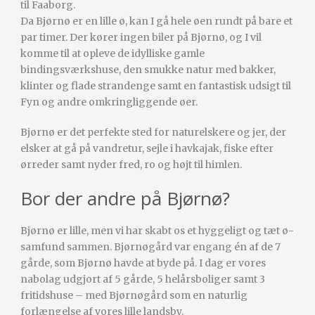
til Faaborg.
Da Bjørnø er en lille ø, kan I gå hele øen rundt på bare et
par timer. Der kører ingen biler på Bjørnø, og I vil
komme til at opleve de idylliske gamle
bindingsværkshuse, den smukke natur med bakker,
klinter og flade strandenge samt en fantastisk udsigt til
Fyn og andre omkringliggende øer.
Bjørnø er det perfekte sted for naturelskere og jer, der
elsker at gå på vandretur, sejle i havkajak, fiske efter
ørreder samt nyder fred, ro og højt til himlen.
Bor der andre på Bjørnø?
Bjørnø er lille, men vi har skabt os et hyggeligt og tæt ø-
samfund sammen. Bjørnøgård var engang én af de 7
gårde, som Bjørnø havde at byde på. I dag er vores
nabolag udgjort af 5 gårde, 5 helårsboliger samt 3
fritidshuse – med Bjørnøgård som en naturlig
forlængelse af vores lille landsby.