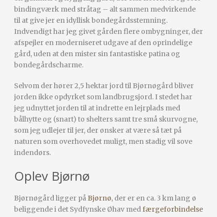
bindingværk med stråtag – alt sammen medvirkende
til at give jer en idyllisk bondegårdsstemning.
Indvendigt har jeg givet gården flere ombygninger, der
afspejler en moderniseret udgave af den oprindelige
gård, uden at den mister sin fantastiske patina og
bondegårdscharme.
Selvom der hører 2,5 hektar jord til Bjørnøgård bliver
jorden ikke opdyrket som landbrugsjord. I stedet har
jeg udnyttet jorden til at indrette en lejrplads med
bålhytte og (snart) to shelters samt tre små skurvogne,
som jeg udlejer til jer, der ønsker at være så tæt på
naturen som overhovedet muligt, men stadig vil sove
indendørs.
Oplev Bjørnø
Bjørnøgård ligger på
Bjørnø
, der er en ca. 3 km lang ø
beliggende i det Sydfynske Øhav med
færgeforbindelse