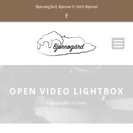
Bjørnøgård, Bjørnø 9, 5603 Bjørnø
OPEN VIDEO LIGHTBOX
Caption placed here